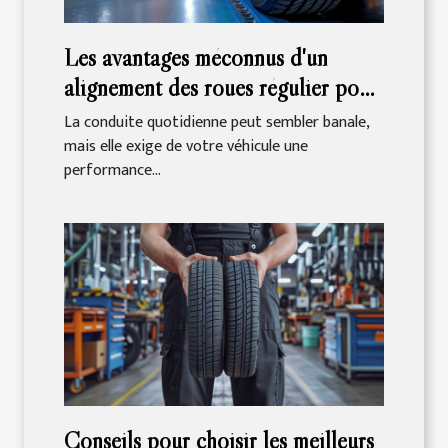
Les avantages méconnus d'un
alignement des roues régulier pour
la santé de votre véhicule
La conduite quotidienne peut sembler banale,
mais elle exige de votre véhicule une
performance...
Conseils pour choisir les meilleurs