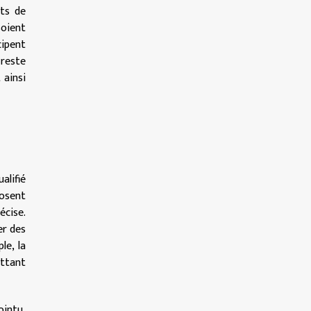
nts de
soient
cipent
 reste
 ainsi
alifié
posent
écise.
er des
le, la
ttant
ointu,