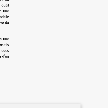
 outil
r une
mobile
ive du
is une
seils
giques
e d’un