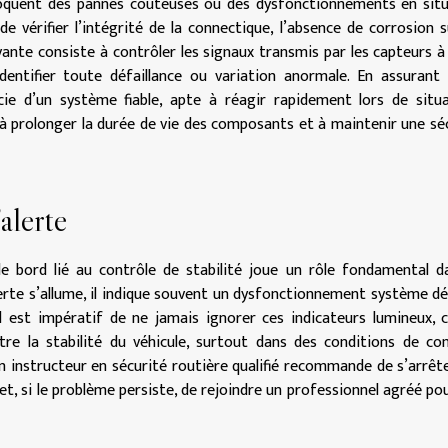
ovoquent des pannes coûteuses ou des dysfonctionnements en sit
de vérifier l’intégrité de la connectique, l’absence de corrosion s
vante consiste à contrôler les signaux transmis par les capteurs à 
’identifier toute défaillance ou variation anormale. En assurant
cie d’un système fiable, apte à réagir rapidement lors de situ
à prolonger la durée de vie des composants et à maintenir une sé
alerte
e bord lié au contrôle de stabilité joue un rôle fondamental d
alerte s’allume, il indique souvent un dysfonctionnement système d
l est impératif de ne jamais ignorer ces indicateurs lumineux, 
re la stabilité du véhicule, surtout dans des conditions de co
 Un instructeur en sécurité routière qualifié recommande de s’arrêt
 et, si le problème persiste, de rejoindre un professionnel agréé po