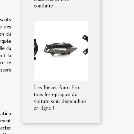
conduite
osants
ce des
ion du
rquée
lle du
ent la
dre ce
seurs
Les Pièces Auto Pro:
tous les optiques de
voiture sont disponibles
en ligne !
cation
vement
ecter