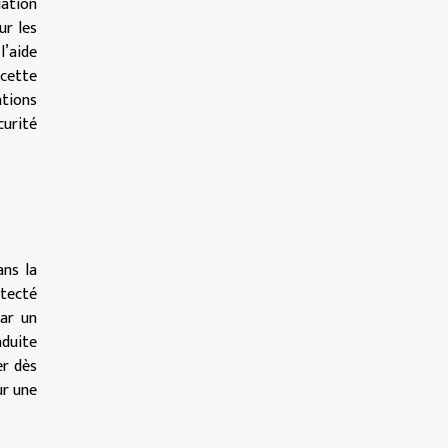
uation
ur les
l’aide
 cette
ations
curité
ans la
étecté
car un
nduite
er dès
ur une