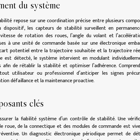
ment du système
ilité repose sur une coordination précise entre plusieurs comp
 dispositif, les capteurs de stabilité surveillent en permanen
itesse de rotation des roues, l’angle du volant et l’accélérat
mises à une unité de commande basée sur une électronique emba
art potentiel entre la trajectoire souhaitée et la trajectoire rée
le est détecté, le système intervient en modulant individuellem
 afin de rétablir la stabilité et optimiser l’adhérence. Compren
ut utilisateur ou professionnel d’anticiper les signes précur
ntion défaillance et la maintenance proactive.
posants clés
urer la fiabilité système d’un contrôle de stabilité. Une vérifi
 de roue, de la connectique et des modules de commande est vi
ventive. Un diagnostic électronique périodique permet de dét