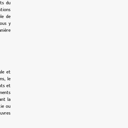
nts du
ations
le de
Vous y
anière
ule et
ns, le
nts et
ments
ant la
tie ou
œuvres