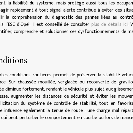
nt la fiabilité du système, mais protège aussi tous les occupa
éagir rapidement à tout signal alerte contribue à éviter des situ
ir la compréhension du diagnostic des pannes liées au contrô
s l’ESC d’Opel, il est conseillé de consulter
plus de détails ici
. 
entifier, comprendre et solutionner ces dysfonctionnements de m
nditions
tes conditions routières permet de préserver la stabilité véhic
ence. Sur chaussée mouillée, verglacée ou recouverte de gravillo
oute diminue fortement, rendant le véhicule plus sujet aux glisseme
sse, augmenter les distances de sécurité et éviter les mouve
licitation du système de contrôle de stabilité, tout en favoris
e influence également la tenue de route : une charge mal répar
ce qui peut perturber le comportement en courbe ou lors de man