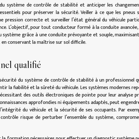
 du système de contrôle de stabilité et anticiper les changeme
ssentiels pour préserver la sécurité. Veiller à ce que les pneus 
e pression correcte et surveiller l’état général du véhicule parti
ce. L’objectif, pour tout conducteur formé à la conduite avancée,
u système grâce à une conduite prévoyante et souple, maximisant
en conservant la maîtrise sur sol difficile.
nel qualifié
sécurité du système de contrôle de stabilité à un professionnel qu
ir la fiabilité et la sûreté du véhicule. Les systèmes modernes re
essitant des outils électroniques de pointe pour leur analyse pr
s connaissances approfondies ni équipements adaptés, peut engendr
intégrité du véhicule et la sécurité de ses occupants. Par exemp
contrôle risque de perturber l’ensemble du système, comprome
et la formation nécessaires pour effectuer un diagnostic système p